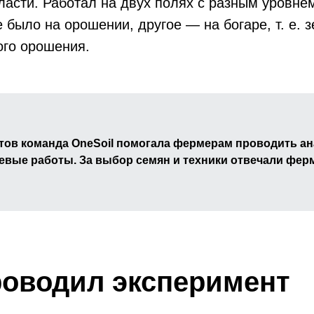
ласти. Работал на двух полях с разным уровне
е было на орошении, другое — на богаре, т. е. 
ого орошения.
тов команда OneSoil помогала фермерам проводить ан
евые работы. За выбор семян и техники отвечали фер
роводил эксперимент