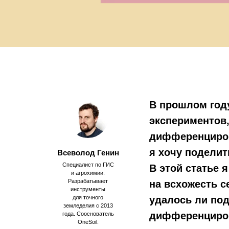
В прошлом год
экспериментов
дифференциров
я хочу поделит
Всеволод Генин
Специалист по ГИС
В этой статье 
и агрохимии.
Разрабатывает
на всхожесть с
инструменты
для точного
удалось ли по
земледелия с 2013
дифференциров
года. Сооснователь
OneSoil.