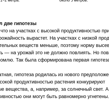
1−2 метра.
около 5 метров.
л две гипотезы
что на участках с высокой продуктивностью пр
ожайность вырастет. На участках с низкой про
ательных веществ меньше, поэтому норму высев
 — на урожай это не должно повлиять. Но пов
номлю. Так была сформирована первая гипотез
атная, гипотеза родилась из нового предполож
ысокой продуктивностью растения конкурируют
ые вещества, а, например, за солнечный свет. А
тивностью они могут быть равномерно угнетены