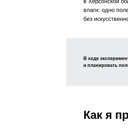
в Херсонской об
влаги: одно пол
без искусственн
В ходе эксперимен
и планировать пол
Как я п