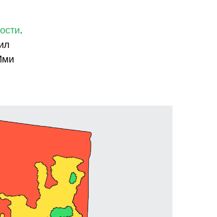
ности
.
ил
Ими