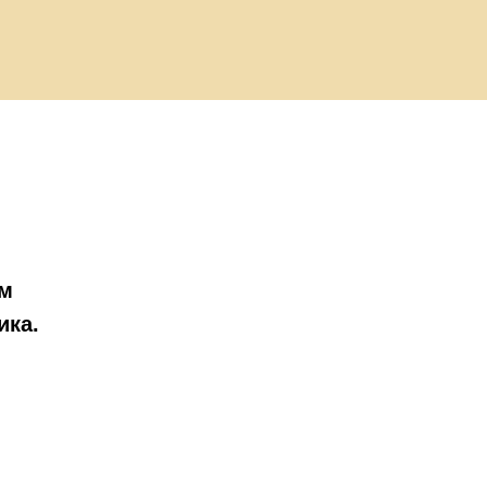
ым
ика.