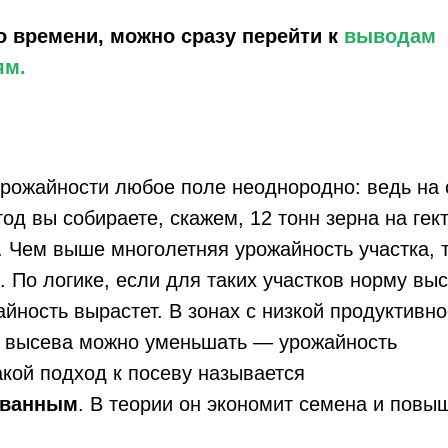
о времени, можно сразу перейти к
выводам
ям.
урожайности любое поле неоднородно: ведь на
од вы собираете, скажем, 12 тонн зерна на гект
. Чем выше многолетняя урожайность участка, 
. По логике, если для таких участков норму вы
айность вырастет. В зонах с низкой продуктивно
у высева можно уменьшать — урожайность
акой подход к посеву называется
ванным
. В теории он экономит семена и повы