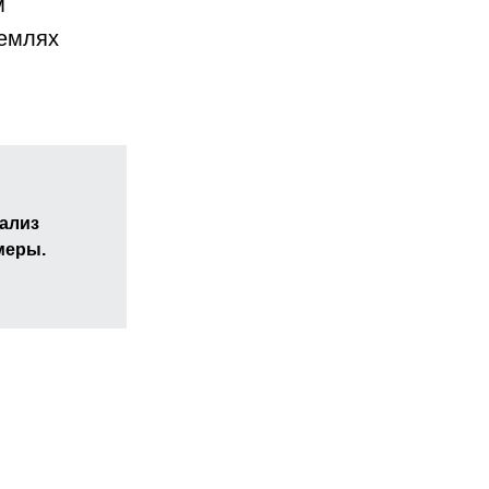
м
землях
ализ
меры.