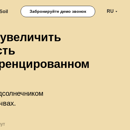
RU
oil
Забронируйте демо звонок
 увеличить
сть
ренцированном
дсолнечником
чвах.
ут