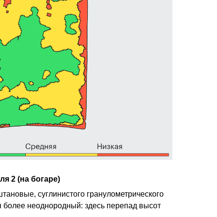
я 2 (на богаре)
штановые, суглинистого гранулометрического
я более неоднородный: здесь перепад высот