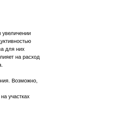
и увеличении
дуктивностью
а для них
лияет на расход
а.
ения. Возможно,
 на участках
.