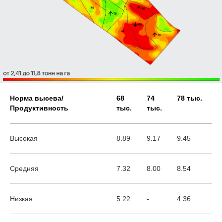
Норма высева/
68
74
78 тыс.
Продуктивность
тыс.
тыс.
Высокая
8.89
9.17
9.45
Средняя
7.32
8.00
8.54
Низкая
5.22
-
4.36