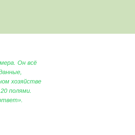
мера. Он всё
данные,
ном хозяйстве
20 полями.
ответ».