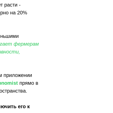
т расти -
ерно на 20%
меньшими
могает фермерам
ивности,
ом приложении
onomist
прямо в
остранства.
ючить его к