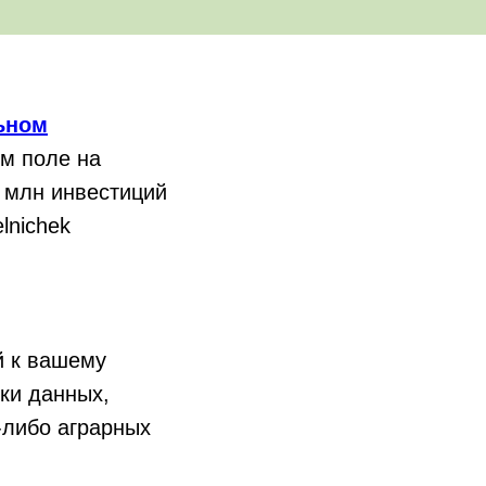
ьном
ом поле на
1 млн инвестиций
lnichek
й к вашему
зки данных,
-либо аграрных