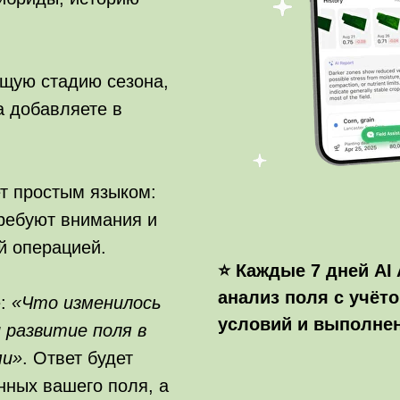
ущую стадию сезона,
а добавляете в
ет простым языком:
требуют внимания и
й операцией.
⭐ Каждые 7 дней AI
анализ поля с учёт
е:
«Что изменилось
условий и выполне
 развитие поля в
ми»
. Ответ будет
нных вашего поля, а