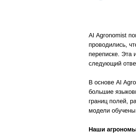
AI Agronomist п
проводились, чт
переписке. Эта 
следующий отве
В основе AI Agr
большие языков
границ полей, р
модели обучены 
Наши агрономы