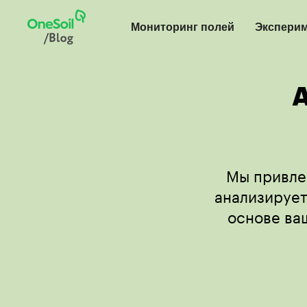
Мониторинг полей
Экспери
A
Мы привле
анализирует
основе ва