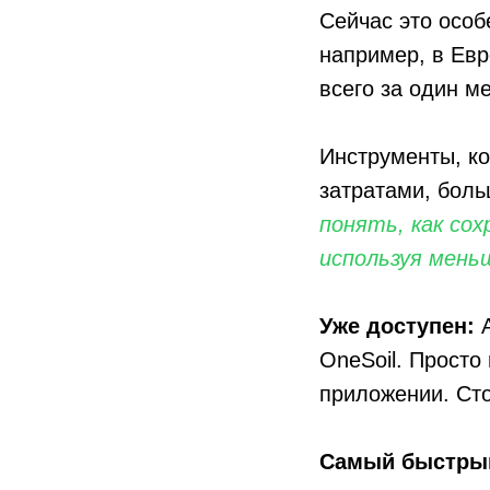
Сейчас это особ
например, в Ев
всего за один м
Инструменты, ко
затратами, бол
понять, как со
используя мень
Уже доступен:
OneSoil. Прост
приложении. Сто
Самый быстрый 