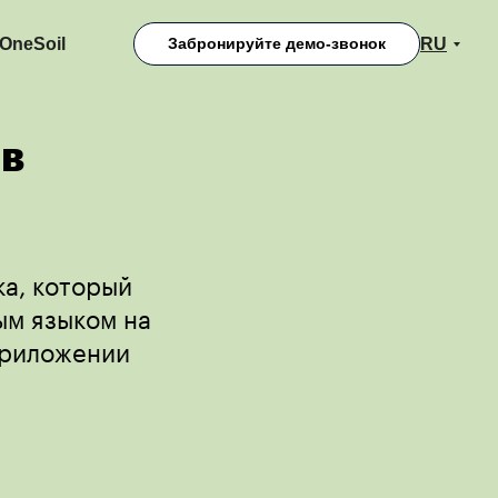
RU
OneSoil
Забронируйте демо-звонок
 в
ка, который
ым языком на
приложении