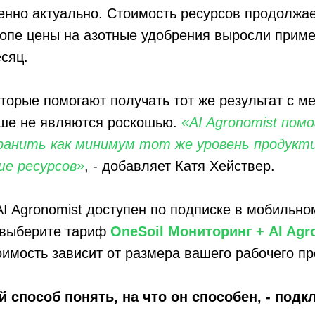
енно актуально. Стоимость ресурсов продолжае
ропе цены на азотные удобрения выросли прим
есяц.
торые помогают получать тот же результат с 
ьше не являются роскошью.
«AI Agronomist по
хранить как минимум тот же уровень продукт
ше ресурсов»
, - добавляет Катя Хействер.
AI Agronomist доступен по подписке в мобильн
о выберите тариф
OneSoil Мониторинг + AI Agr
имость зависит от размера вашего рабочего пр
способ понять, на что он способен, - подкл