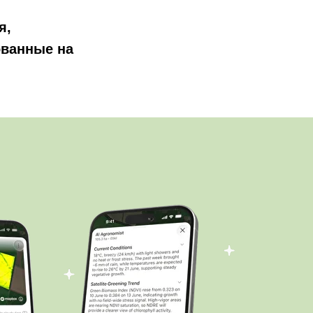
я,
ованные на