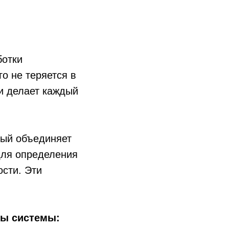
ботки
о не теряется в
и делает каждый
рый объединяет
для определения
ости. Эти
ты системы: