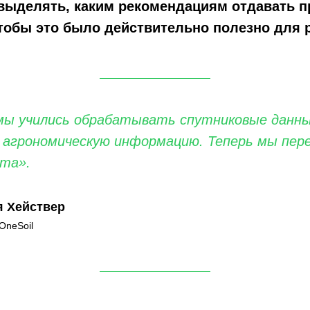
выделять, каким рекомендациям отдавать пр
чтобы это было действительно полезно для 
мы учились обрабатывать спутниковые данны
ю агрономическую информацию. Теперь мы пер
нта».
я Хействер
OneSoil