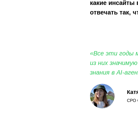
какие инсайты 
отвечать так, 
«Все эти годы 
из них значиму
знания в AI-аге
Кат
CPO 