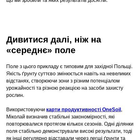
що ми зробили та яких результатів досягли.
Дивитися далі, ніж на
«середнє» поле
Поле з цього прикладу є типовим для західної Польщі.
Якість ґрунту суттєво змінюється навіть на невеликих
відстанях, створюючи зони з різним потенціалом
урожайності та різною реакцією на засоби захисту
рослин.
Використовуючи
карти продуктивності OneSoil
,
Міколай визначив стабільні закономірності, які
повторювалися протягом кількох сезонів. Одні ділянки
поля стабільно демонстрували високі результати, тоді
як інші регулярно відставали через легші ґрунти та