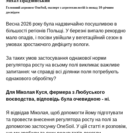
Міхал Прадзинський
Головний агроном OneSoil, експерт з агротехнологій із понад 10-річним
досвідом
Весна 2026 року була надзвичайно посушливою в
більшості регіонів Польщі. У березні випало рекордно
мало опадів, і посіви увійшли у вегетаційний сезон в
умовах зростаючого дефіциту вологи.
За таких умов застосування однакової норми
регулятора росту на всьому полі викликає важливе
запитання: чи справді всі ділянки поля потребують
однакового обробітку?
Для Міколая Куся, фермера з Любуського
воєводства, відповідь була очевидною - ні.
Я відвідав Міколая, щоб допомогти йому підготувати
та провести внесення регулятора росту на полі за
допомогою застосунку OneSoil. У цій статті я розповім,