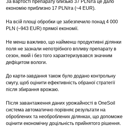
За вартості препарату близько 37 PLN/га це дало
економію приблизно 17 PLN/га (~4 EUR).
На всій площі обробки це забезпечило понад 4 000
PLN (~943 EUR) прямої економії.
Не менш важливо, що найменш продуктивні ділянки
поля не зазнали непотрібного впливу препарату в
сезон, який і без того характеризувався значним
дефіцитом вологи.
До карти-завдання також було додано контрольну
смугу, щоб оцінити ефективність обраної стратегії
після збирання врожаю.
Після завантаження даних урожайності в OneSoil
система автоматично порівняє результати на
оброблених та необроблених ділянках, що допоможе
оцінити економічну доцільність прийнятого рішення.