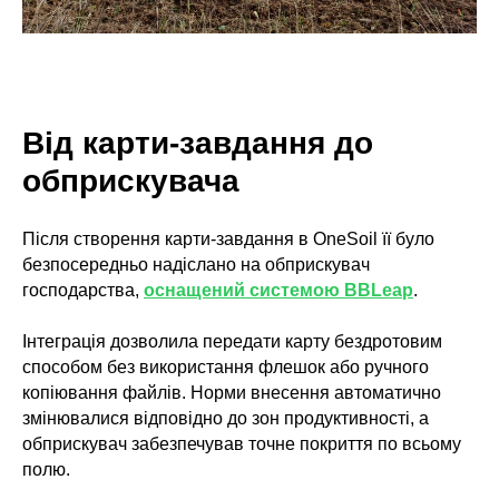
Від карти-завдання до
обприскувача
Після створення карти-завдання в OneSoil її було
безпосередньо надіслано на обприскувач
господарства,
оснащений системою BBLeap
.
Інтеграція дозволила передати карту бездротовим
способом без використання флешок або ручного
копіювання файлів. Норми внесення автоматично
змінювалися відповідно до зон продуктивності, а
обприскувач забезпечував точне покриття по всьому
полю.