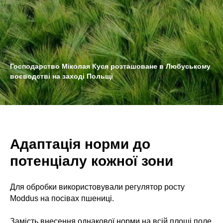
Господарство Міколая Куся розташоване в Любуському
воєводстві на заході Польщі
Адаптація норми до
потенціалу кожної зони
Для обробки використовували регулятор росту
Moddus на посівах пшениці.
Замість внесення однакової норми на всій площі поле