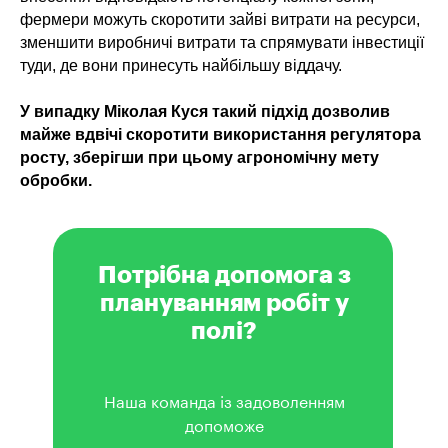
фермери можуть скоротити зайві витрати на ресурси,
зменшити виробничі витрати та спрямувати інвестиції
туди, де вони принесуть найбільшу віддачу.
У випадку Міколая Куся такий підхід дозволив
майже вдвічі скоротити використання регулятора
росту, зберігши при цьому агрономічну мету
обробки.
Потрібна допомога з
плануванням робіт у
полі?
Наша команда із задоволенням
допоможе